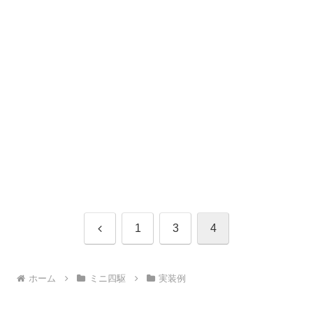
前
1
3
4
へ
ホーム
ミニ四駆
実装例