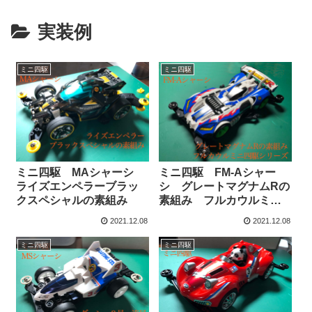
実装例
ミニ四駆
ミニ四駆
ミニ四駆 MAシャーシ
ミニ四駆 FM-Aシャー
ライズエンペラーブラッ
シ グレートマグナムRの
クスペシャルの素組み
素組み フルカウルミニ
四駆シリーズ
2021.12.08
2021.12.08
ミニ四駆
ミニ四駆